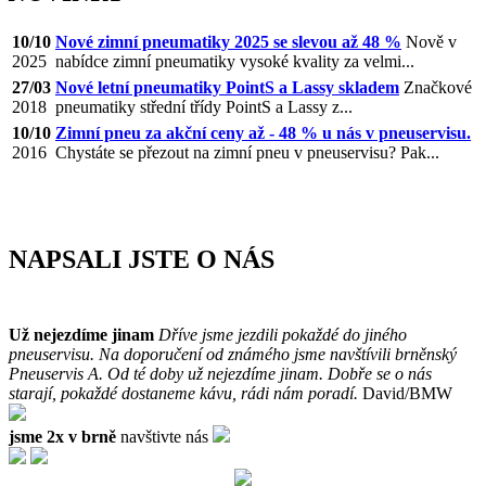
10/10
Nové zimní pneumatiky 2025 se slevou až 48 %
Nově v
2025
nabídce zimní pneumatiky vysoké kvality za velmi...
27/03
Nové letní pneumatiky PointS a Lassy skladem
Značkové
2018
pneumatiky střední třídy PointS a Lassy z...
10/10
Zimní pneu za akční ceny až - 48 % u nás v pneuservisu.
2016
Chystáte se přezout na zimní pneu v pneuservisu? Pak...
NAPSALI JSTE O NÁS
Už nejezdíme jinam
Dříve jsme jezdili pokaždé do jiného
pneuservisu. Na doporučení od známého jsme navštívili brněnský
Pneuservis A. Od té doby už nejezdíme jinam. Dobře se o nás
starají, pokaždé dostaneme kávu, rádi nám poradí.
David/BMW
jsme 2x v brně
navštivte nás