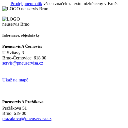
Prodej pneumatik
všech značek za extra nízké ceny v Brně.
Informace, objednávky
Pneuservis A Černovice
U Svitavy 3
Brno-Černovice, 618 00
servis@pneuservisa.cz
Tel.: 602 728 568
Ukaž na mapě
Pneuservis A Pražákova
Pražákova 51
Brno, 619 00
prazakova@pneuservisa.cz
Tel.: 606 051 885