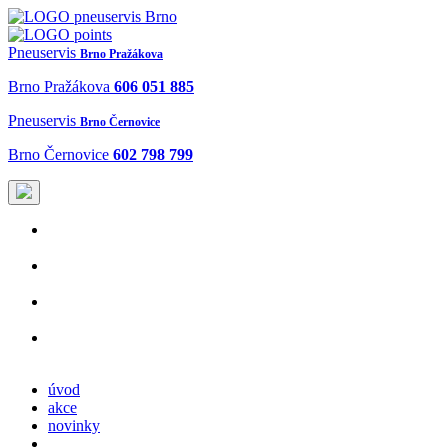
Pneuservis
Brno Pražákova
Brno Pražákova
606 051 885
Pneuservis
Brno Černovice
Brno Černovice
602 798 799
Osobní
pneuservis
Nákladní
pneuservis
Mobilní
pneuservis
levné
Pneu
úvod
akce
novinky
objednejte se